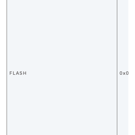
FLASH
0x0b