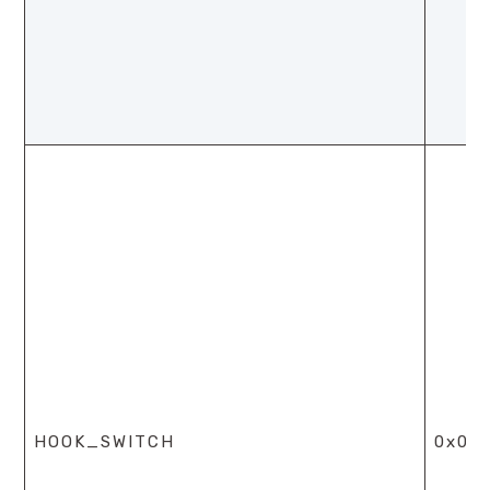
HOOK_SWITCH
0x0b