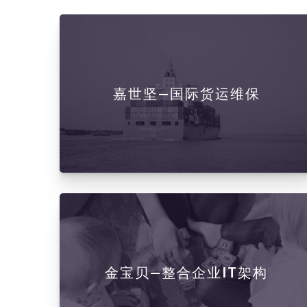
嘉世坚—国际货运维保
金宝贝—整合企业IT架构