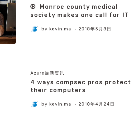
Monroe county medical
society makes one call for IT
by
kevin.ma
2018年5月8日
Azure最新资讯
4 ways compsec pros protec
their computers
by
kevin.ma
2018年4月24日