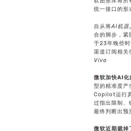
软图形库将所
统一接口的形
自从将
AI机器
合的脚步，紧随
于23年晚些
渠道订阅相关
Viva
微软加快AI
型的精准度产
Copilot
过指出限制、
最终判断出预
微软近期裁掉