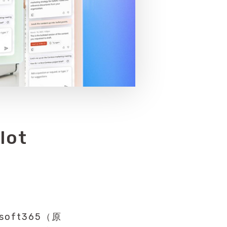
lot
soft365（原