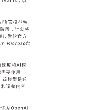
eams，以
AI语言模型融
试阶段，计划将
通过微软官方
 in Microsoft
速度和AI模
能需要使用
则“该模型是通
查和调整内容，
别OpenAI