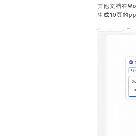
其他文档在W
生成10页的p