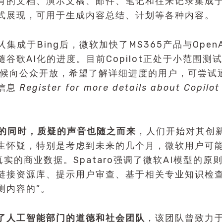
有的文档、演示文稿、邮件、笔记和往来记录集成于T
式展现，可用于生成内容总结、计划等各种内容。
人
集成于Bing后，微软加快了MS365产品与Open
谷歌AI化的进度。目前Copilot正处于小范围测
时候向公众开放，希望了解详细进度的用户，可尝试
信息
Register for more details about Copilot
化的同时，质疑的声音也随之而来
，人们开始对其创新
生怀疑，特别是考虑到未来的几个月，微软用户可
运行真实的商业数据。Spataro强调了微软AI模型的原
链接资源库、提示用户审查、基于相关专业知识检
测内容的”。
了人工智能部门的道德和社会团队
，该团队曾致力于识