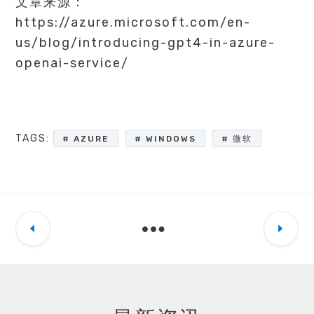
文章来源：
https://azure.microsoft.com/en-
us/blog/introducing-gpt4-in-azure-
openai-service/
TAGS:
AZURE
WINDOWS
微软