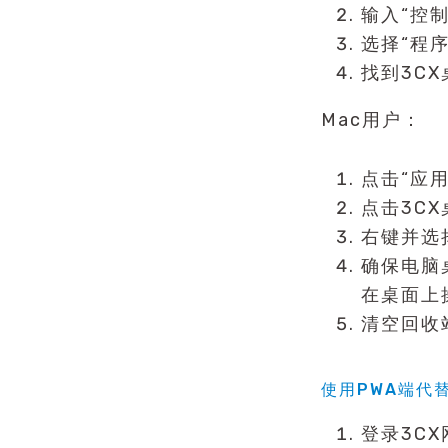
输入“控
选择“程
找到3C
Mac用户：
点击“应用
点击3C
右键并选
确保电脑
在桌面上
清空回收
使用PWA端代
登录3C