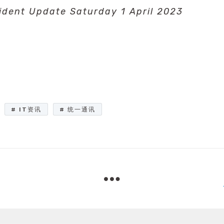
cident Update Saturday 1 April 2023
IT资讯
统一通讯