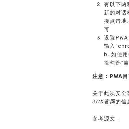
有以下两
新的对话
接点击地
可
设置PW
输入”ch
b. 如
接勾选”
注意：PWA
关于此次安全
3CX官网
的信
参考源文：